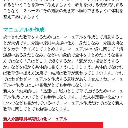
するということを第一に考えましょう。教育を受ける側が混乱する
ことなく、スムーズにその施設の働き方へ順応できるように体制を
整えてあげましょう。
マニュアルを作成
統一された教育をするためには、マニュアルを作成して用意するこ
とが大切です。介護の原則や挨拶の仕方、身だしなみ、介護技術な
どをカテゴライズしてまとめます。マニュアルの中身に関して「清
潔感のある身だしなみ」などの抽象的で全体をまとめたような書き
方ではなく「爪はどこまで短くするか」「髪が長い場合どうする
か」などを細かく具体的に書くようにしましょう。具体的でなけれ
ば教育係の捉え方次第で、結局は教育が変わってしまいます。それ
ではわざわざマニュアルを作成する意味がありませんよね。マニュ
アルの作成にはこの書籍がとても参考になります。
新人を「効果的に」「迅速に」戦力として育て上げるためのマニュ
アル作成についてとても参考になります。また人材定着の役立つノ
ウハウなども書かれているので、マニュアル作成だけではなく新人
教育に関してとても勉強になります。
新入介護職員早期戦力化マニュアル