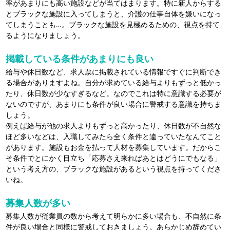
率があまりにも高い施設などが当てはまります。特に新人からする
とブラックな施設に入ってしまうと、介護の仕事自体を嫌いになっ
てしまうことも…。ブラックな施設を見極めるための、視点を持て
るようになりましょう。
掲載している条件があまりにも良い
給与や休日数など、求人票に掲載されている情報ですぐに判断でき
る場合がありますよね。自分が求めている給与よりもずっと低かっ
たり、休日数が少なすぎるなど。なのでこれは特に意識する必要が
ないのですが、あまりにも条件が良い場合に警戒する意識を持ちま
しょう。
例えば給与が他の求人よりもずっと高かったり、休日数が不自然な
ほど多いなどは、入職してみたら全く条件と違っていたなんてこと
があります。施設もお金を払って人材を募集しています。だからこ
そ条件でとにかく目立ち「応募さえ来ればあとはどうにでもなる」
という考え方の、ブラックな施設があるという視点を持ってくださ
いね。
募集人数が多い
募集人数が従業員の数から考えて明らかに多い場合も、不自然に条
件が良い場合と同様に警戒しておきましょう。あらかじめ辞めてい