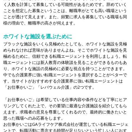
く人数を計算して募集している可能性があるためです。辞めていく
ことを想定した募集ということは、離職率がとても高い職場という
ことが透けて見えます。また、頻繁に求人を募集している職場も同
様の理由で、離職率の高さが伺えます。
ホワイトな施設を選ぶために
ブラックな施設をいくら見極めたとしても、ホワイトな施設を見極
められなければ意味がありませんよね。そこでホワイトな施設を見
極めるために、信頼できる転職エージェントを利用しましょう。転
職エージェントには新人教育の体験談を見ることができるものもあ
り、ホワイトな施設の見極めに必要な視点を持つことができます。
中でも介護業界に強い転職エージェントを選択することがベターで
す。当サイトがおすすめする介護業界に強い転職エージェントは
「お仕事かいご」「レバウェル介護」の2つです。
「お仕事かいご」は希望している仕事内容や条件などを丁寧にヒア
リングしてくれた上で、その要望に最適な介護施設を紹介してもら
えます。求職者の意見を尊重してくれるので、最終的に働きたいと
思った職場へのみ応募をします。
お仕事かいごはGAライフケア株式会社が運営している転職エージェ
ントで、転職活動に専念する時間が足りないという忙しい人におす